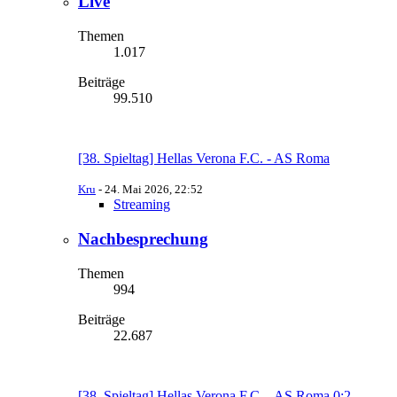
Live
Themen
1.017
Beiträge
99.510
[38. Spieltag] Hellas Verona F.C. - AS Roma
Kru
-
24. Mai 2026, 22:52
Streaming
Nachbesprechung
Themen
994
Beiträge
22.687
[38. Spieltag] Hellas Verona F.C. - AS Roma 0:2