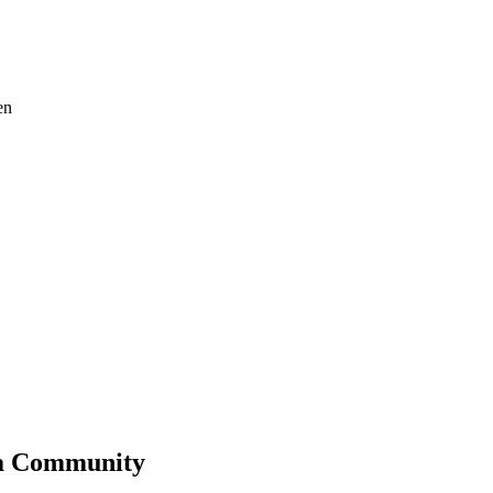
en
ma Community